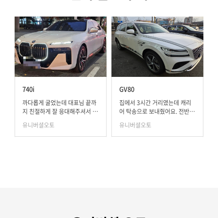
740i
GV80
가
까다롭게 굴었는데 대표님 끝까
집에서 3시간 거리였는데 캐리
지 친절하게 잘 응대해주셔서 좋
어 탁송으로 보내줬어요. 전반적
았습니다.
으로 서비스 ..
유니버셜오토
유니버셜오토