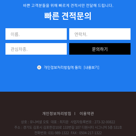
바쁜 고객분들을 위해 빠르게 견적서만 전달해 드립니다.
빠른 견적문의
이름.
연락처.
관심차종.
문의하기
개인정보처리방침에 동의
[내용보기]
개인정보처리방침
이용약관
상호 : 유니버셜 오토
대표 : 최지운
사업자등록번호 : 273-32-00822
주소 : 경기도 김포시 김포한강10로 133번길 107 디원시티 시그니처 5층 531호
전화번호: 031-989-1322
FAX : 0504-217-1322