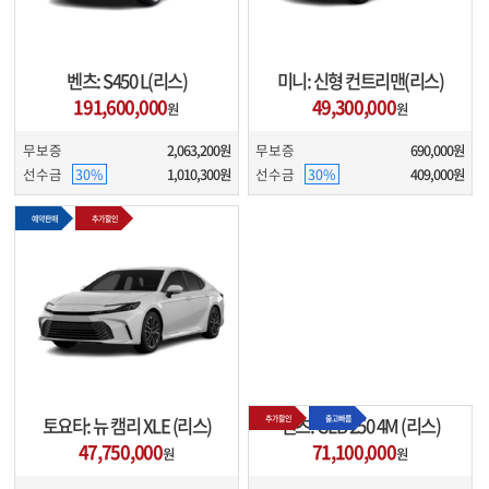
벤츠: S450 L(리스)
미니: 신형 컨트리맨(리스)
191,600,000
49,300,000
원
원
상담중
리스
김*현
무보증
2,063,200
원
무보증
690,000
원
선수금
30%
1,010,300
원
선수금
30%
409,000
원
제네시스 G80
010-****-9907
상담중
렌트
박*환
예약판매
추가할인
테슬라 모델Y
010-****-4099
상담완료
리스
오*태
현대 펠리세이드 하이브리드
010-****-8322
상담완료
할부
이*환
기아 K8 하이브리드
010-****-0705
추가할인
출고빠름
토요타: 뉴 캠리 XLE (리스)
벤츠: GLB 250 4M (리스)
47,750,000
71,100,000
원
원
상담완료
렌트
강*원