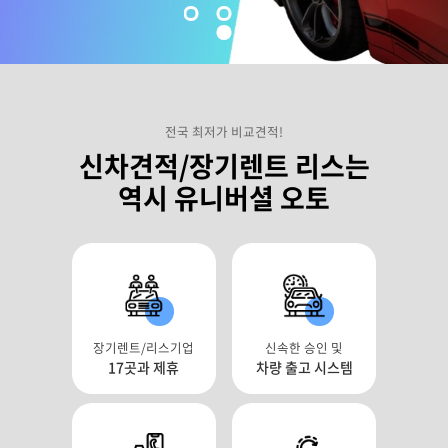
전국 최저가 비교견적!
신차견적/장기렌트 리스는
역시 유니버셜 오토
장기렌트/리스기업
신속한 승인 및
17
곳과 제휴
차량 출고 시스템