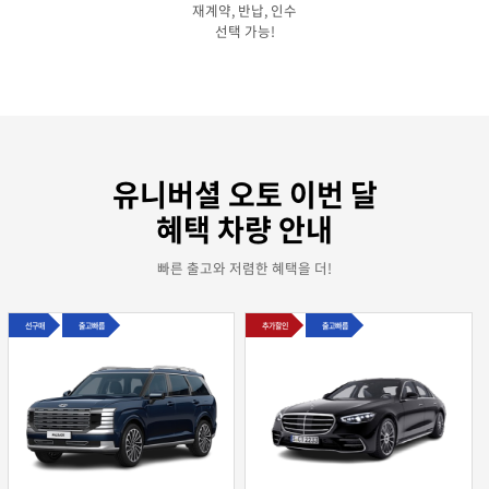
재계약, 반납, 인수
선택 가능!
유니버셜 오토 이번 달
혜택 차량 안내
빠른 출고와 저렴한 혜택을 더!
선구매
출고빠름
추가할인
출고빠름