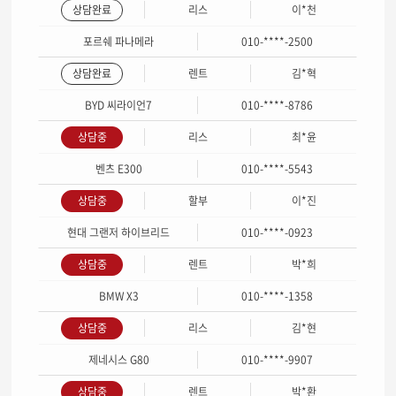
상담완료
리스
이*천
포르쉐 파나메라
010-****-2500
상담완료
렌트
김*혁
BYD 씨라이언7
010-****-8786
상담중
리스
최*윤
벤츠 E300
010-****-5543
상담중
할부
이*진
현대 그랜저 하이브리드
010-****-0923
상담중
렌트
박*희
BMW X3
010-****-1358
상담중
리스
김*현
제네시스 G80
010-****-9907
상담중
렌트
박*환